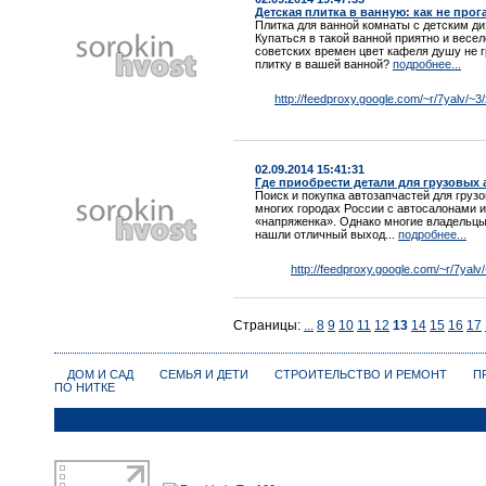
Детская плитка в ванную: как не прог
Плитка для ванной комнаты с детским д
Купаться в такой ванной приятно и весе
советских времен цвет кафеля душу не г
плитку в вашей ванной?
подробнее...
http://feedproxy.google.com/~r/7yalv/
02.09.2014 15:41:31
Где приобрести детали для грузовых 
Поиск и покупка автозапчастей для грузо
многих городах России с автосалонами 
«напряженка». Однако многие владельцы
нашли отличный выход...
подробнее...
http://feedproxy.google.com/~r/7yalv
Страницы:
...
8
9
10
11
12
13
14
15
16
17
ДОМ И САД
СЕМЬЯ И ДЕТИ
СТРОИТЕЛЬСТВО И РЕМОНТ
П
ПО НИТКЕ