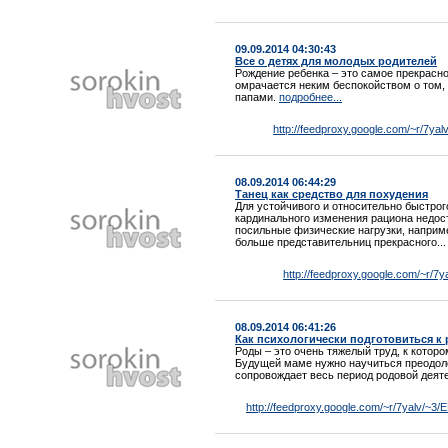
09.09.2014 04:30:43
Все о детях для молодых родителей
Рождение ребенка – это самое прекрасно
омрачается неким беспокойством о том,
папами.
подробнее...
http://feedproxy.google.com/~r/7y
08.09.2014 06:44:29
Танец как средство для похудения
Для устойчивого и относительно быстрог
кардинального изменения рациона недос
посильные физические нагрузки, наприме
больше представительниц прекрасного..
http://feedproxy.google.com/~r/7
08.09.2014 06:41:26
Как психологически подготовиться к
Роды – это очень тяжелый труд, к котор
Будущей маме нужно научиться преодоле
сопровождает весь период родовой деят
http://feedproxy.google.com/~r/7yalv/~3