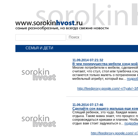
СЕМЬЯ И ДЕТИ
11.09.2014 07:21:32
В чем преимущества мебели хэнд-мэ
Многие потребители к мебели, сделанной
считают, что стул, стол или тумбочка хэ
останется только жалеть о потраченном 
мебельный атрибут, который вы...
подроб
http://feedproxy.google.com/~r/7yalv/
11.09.2014 07:17:46
Сделайте сон вашего малыша еще ко
Спящий ребенок, это чудо. Каждая мама 
отдыха. Также мама знает, что процесс 
сопровождаться криками и плачем. Чтоб
отдых вам стоит задуматься о...
подробне
http://feedproxy.google.com/~