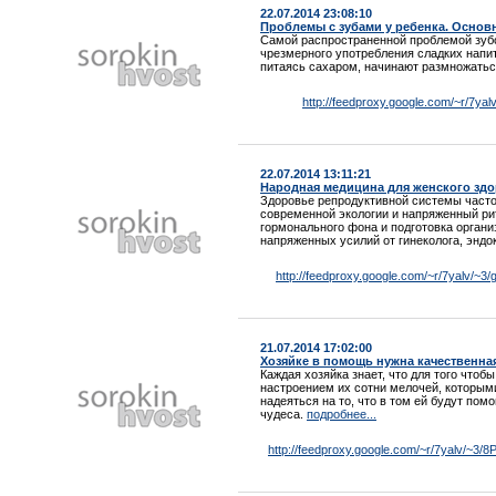
22.07.2014 23:08:10
Проблемы с зубами у ребенка. Основ
Самой распространенной проблемой зубов
чрезмерного употребления сладких напит
питаясь сахаром, начинают размножатьс
http://feedproxy.google.com/~r/7y
22.07.2014 13:11:21
Народная медицина для женского зд
Здоровье репродуктивной системы часто
современной экологии и напряженный рит
гормонального фона и подготовка орган
напряженных усилий от гинеколога, эндо
http://feedproxy.google.com/~r/7yalv/
21.07.2014 17:02:00
Хозяйке в помощь нужна качественна
Каждая хозяйка знает, что для того чтоб
настроением их сотни мелочей, которым
надеяться на то, что в том ей будут помо
чудеса.
подробнее...
http://feedproxy.google.com/~r/7yalv/