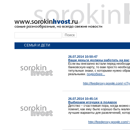
СЕМЬЯ И ДЕТИ
26.07.2014 10:50:47
Ваши деньги должны работать на вас
Если вы внезапно встали перед необход
банковскую карту, то вам просто необхо
титульные знаки, с которыми нужно обра
реальными.
подробнее...
http://feedproxy.google.com/~r/
26.07.2014 10:45:14
Выбираем игрушки в подарок
Детство – счастливая пора, когда можно
помнит, как ему было хорошо быть мал
лучшие варианты для развлечений, котор
http://feedproxy.google.com