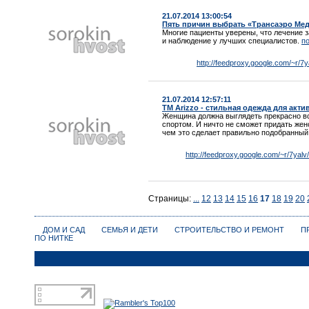
21.07.2014 13:00:54
Пять причин выбрать «Трансаэро Мед
Многие пациенты уверены, что лечение 
и наблюдение у лучших специалистов.
по
http://feedproxy.google.com/~r/7y
21.07.2014 12:57:11
ТМ Arizzo - стильная одежда для акти
Женщина должна выглядеть прекрасно все
спортом. И ничто не сможет придать жен
чем это сделает правильно подобранны
http://feedproxy.google.com/~r/7yal
Страницы:
...
12
13
14
15
16
17
18
19
20
ДОМ И САД
СЕМЬЯ И ДЕТИ
СТРОИТЕЛЬСТВО И РЕМОНТ
П
ПО НИТКЕ