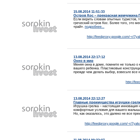
15.08.2014 11:51:33
Остров Кос – прекрасная жемчужина 
Если верить словам опытных туристов, т
греческий остров Кос. Более того, это 
«рай».
подробнее...
http://feedproxy.google.com/~r/
13.08.2014 22:17:12
Окно в мир
Меняя окна в доме, помните не только о 
вашего ребенка. Пластиковые конструкц
прежде чем делать выбор, взвесьте все
http://f
13.08.2014 22:12:27
Главные преимущества игрушки-грел
Игрушка-грелка – настоящая инновация 
комфортные условия для вашего малыша 
Но, как оказалось, это далеко не все п
http://feedproxy.google.com/~r/7yal