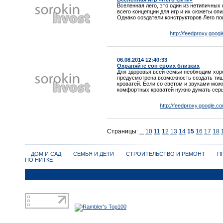
Вселенная лего, это один из нетипичных
всего концепции для игр и их сюжеты опи
Однако создатели конструкторов Лего по
http://feedproxy.goog
06.08.2014 12:40:33
Охраняйте сон своих близких
Для здоровья всей семьи необходим хор
предусмотрена возможность создать тиш
кроватей. Если со светом и звуками мож
комфортных кроватей нужно думать серь
http://feedproxy.google.c
Страницы:
...
10
11
12
13
14
15
16
17
18
ДОМ И САД
СЕМЬЯ И ДЕТИ
СТРОИТЕЛЬСТВО И РЕМОНТ
П
ПО НИТКЕ