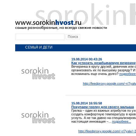
СЕМЬЯ И ДЕТИ
19.08.2014 00:43:26
Как устроить незабываемую вечерин
Вечеринка в кругу друзей, девичник или
организовать их по высшему разряду? И
вспоминать еще очень долго?
подробнее.
http://feedproxy.google.com/~r/7y
15.08.2014 16:55:58
Покупаем грелку для своего малыша
Грелка – один из важных атрибутов по 
создать комфортную температуру в кров
уснуть. А не так давно на специализиро
настоящая инновация –...
подробнее...
http://feedproxy.google.com/~r/7yal