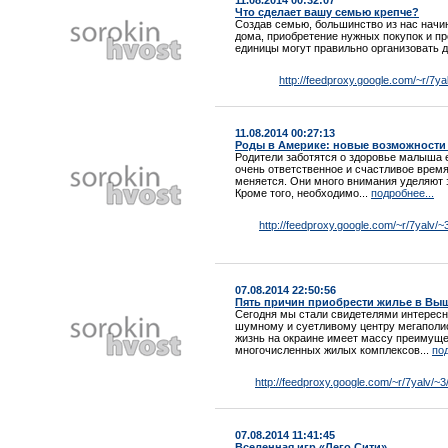
11.08.2014 00:32:07
Что сделает вашу семью крепче?
Создав семью, большинство из нас начин
дома, приобретение нужных покупок и пр
единицы могут правильно организовать д
http://feedproxy.google.com/~r/7
11.08.2014 00:27:13
Роды в Америке: новые возможности
Родители заботятся о здоровье малыша е
очень ответственное и счастливое время
меняется. Они много внимания уделяют 
Кроме того, необходимо...
подробнее...
http://feedproxy.google.com/~r/7yal
07.08.2014 22:50:56
Пять причин приобрести жилье в Вы
Сегодня мы стали свидетелями интерес
шумному и суетливому центру мегаполис
жизнь на окраине имеет массу преимущес
многочисленных жилых комплексов...
под
http://feedproxy.google.com/~r/7yalv/~
07.08.2014 11:41:45
Вселенная игр «Лего Сити»