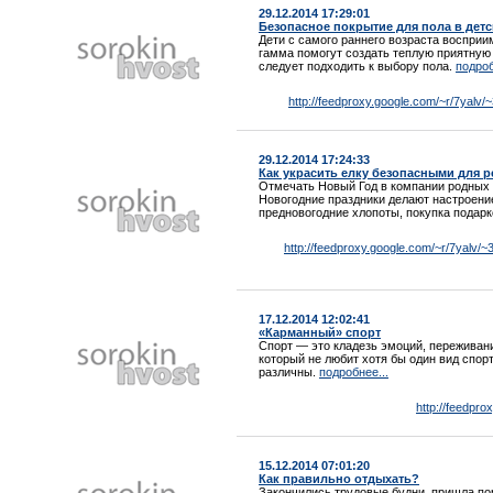
29.12.2014 17:29:01
Безопасное покрытие для пола в дет
Дети с самого раннего возраста воспри
гамма помогут создать теплую приятную
следует подходить к выбору пола.
подроб
http://feedproxy.google.com/~r/7yalv
29.12.2014 17:24:33
Как украсить елку безопасными для 
Отмечать Новый Год в компании родных 
Новогодние праздники делают настроени
предновогодние хлопоты, покупка подарко
http://feedproxy.google.com/~r/7yalv
17.12.2014 12:02:41
«Карманный» спорт
Спорт — это кладезь эмоций, переживани
который не любит хотя бы один вид спор
различны.
подробнее...
http://feedpr
15.12.2014 07:01:20
Как правильно отдыхать?
Закончились трудовые будни, пришла пор