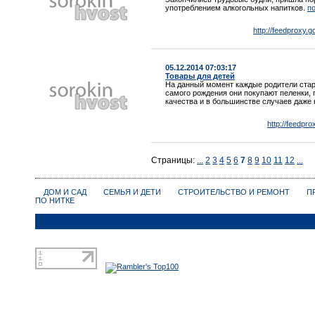
употреблением алкогольных напитков.
по
http://feedproxy.
05.12.2014 07:03:17
Товары для детей
На данный момент каждые родители стар
самого рождения они покупают пеленки,
качества и в большинстве случаев даже 
http://feedpr
Страницы:
...
2
3
4
5
6
7
8
9
10
11
12
...
ДОМ И САД
СЕМЬЯ И ДЕТИ
СТРОИТЕЛЬСТВО И РЕМОНТ
П
ПО НИТКЕ