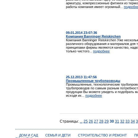
арматуру, компрессионные фитинги из термо
работы компания имеет огромный...
подробн
09.01.2014 23:07:36
Компания Banninger Reiskirchen
Компания Banninger Reiskirchen Уже нескол
различного оборудования и материалов для
принципами фирмы являются качество, наде
только чистого...
подробнее
25.12.2013 11:47:56
Промышленные трубопроводы
Промышленные, технологические трубопро
трубопроводов по самым разным потребност
продукции Вы можете увидеть и подобрать ма
исходя их...
подробнее
Страницы:
...
25
26
27
28
29
30
31
32
33
34
3
ДОМ И САД
СЕМЬЯ И ДЕТИ
СТРОИТЕЛЬСТВО И РЕМОНТ
П