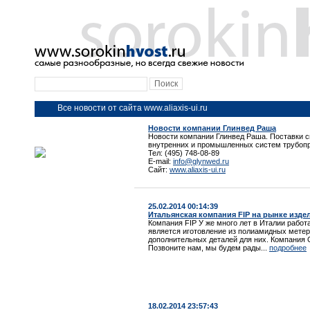
Все новости от сайта www.aliaxis-ui.ru
Новости компании Глинвед Раша
Новости компании Глинвед Раша. Поставки 
внутренних и промышленных систем трубоп
Тел: (495) 748-08-89
E-mail:
info@glynwed.ru
Сайт:
www.aliaxis-ui.ru
25.02.2014 00:14:39
Итальянская компания FIP на рынке изде
Компания FIP У же много лет в Италии работ
является иготовление из полиамидных метер
дополнительных деталей для них. Компания G
Позвоните нам, мы будем рады...
подробнее
18.02.2014 23:57:43