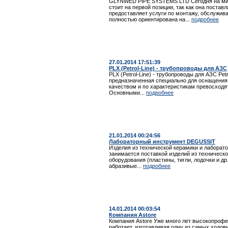
GLYNWED PIPE SYSTEMS LTD Сегодня на м
стоит на первой позиции, так как она постав
предоставляет услуги по монтажу, обслужива
полностью ориентирована на...
подробнее
27.01.2014 17:51:39
PLX (Petrol-Line) - трубопроводы для АЗС
PLX (Petrol-Line) - трубопроводы для АЗС Pet
предназначенная специально для оснащения
качеством и по характеристикам превосходя
Основными...
подробнее
21.01.2014 00:24:56
Лабораторный инструмент DEGUSSIT
Изделия из технической керамики и лабора
занимается поставкой изделий из техническо
оборудования (пластины, тигли, лодочки и д
абразивые...
подробнее
14.01.2014 00:03:54
Компания Astore
Компания Astore Уже много лет высокопрофе
работает, изготавливая одну из самых ходов