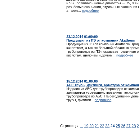
и SSE появились новые диаметры — 75, 90 и 
резьбовые окончания, втулочные окончания и
а также...
подробнее
23.12.2014 01:00:00
Продукция из ПЭ от компании Akatherm
Продукция из ПЭ от компании Akatherm Про
качеством, а так же большой областью при
трубопроводов из ПЭ показывает отличные р
кислотам, щелочам и другим...
подробнее
15.12.2014 01:00:00
АБС трубы, фитинги, арматура от компан
Изделия из АБС для трубопроводов от компан
занимается усовершенствованием технологи
трубопроводов из АБС. На сегодняшний день
трубы, фитинги...
подробнее
Страницы:
...
19
20
21
22
23
24
25
26
27
28
2