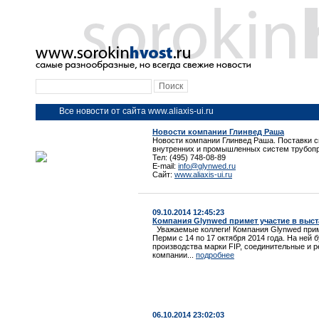
Все новости от сайта www.aliaxis-ui.ru
Новости компании Глинвед Раша
Новости компании Глинвед Раша. Поставки 
внутренних и промышленных систем трубоп
Тел: (495) 748-08-89
E-mail:
info@glynwed.ru
Сайт:
www.aliaxis-ui.ru
09.10.2014 12:45:23
Компания Glynwed примет участие в выст
Уважаемые коллеги! Компания Glynwed приме
Перми с 14 по 17 октября 2014 года. На ней
производства марки FIP, соединительные и 
компании...
подробнее
06.10.2014 23:02:03