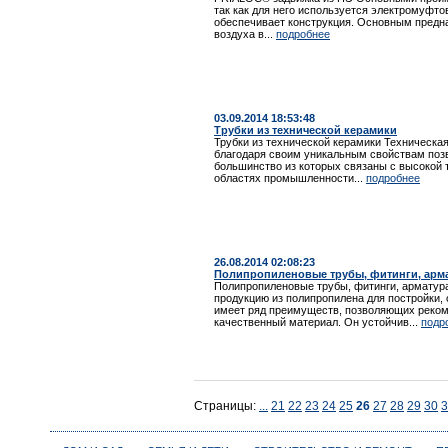
так как для него используется электромуфто
обеспечивает конструкция. Основным предна
воздуха в...
подробнее
03.09.2014 18:53:48
Трубки из технической керамики
Трубки из технической керамики Техничес
благодаря своим уникальным свойствам позв
большинство из которых связаны с высокой 
областях промышленности...
подробнее
26.08.2014 02:08:23
Полипропиленовые трубы, фитинги, арм
Полипропиленовые трубы, фитинги, арматур
продукцию из полипропилена для постройки,
имеет ряд преимуществ, позволяющих рекоме
качественный материал. Он устойчив...
подр
Страницы:
...
21
22
23
24
25
26
27
28
29
30
3