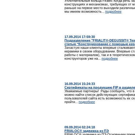
Уплотнительные кольца Firatec Когда речь з
конструкциях и механизмах, требующих от м
раньше на первое место выходили различные
мы имеем возможность...
подробнее
17.09.2014 17:59:30
Подразделение "FRIALIT®-DEGUSSIT® Тех
статью "Конструирование с помощью ке
Зачастую наши клиенты впервые сталкивают
керамики в своем оборудовании. Впервые ст
работы с материалом), так и в теоретическо
конструкторов уже на...
подробнее
16.09.2014 15:24:33
Сертификаты на продукцию FIP в разде
Уважаемые партнеры! Рады сообщить, что 
можно найти список действующих сертификат
пользователей сайта есть возможность их с
пройти...
подробнее
09.09.2014 02:24:18
FRIALOC® задвижка из ПЭ
FRIALOC® задвижка из ПЭ Основными преим