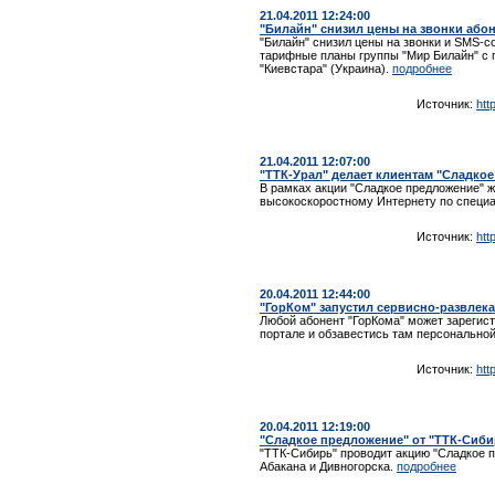
21.04.2011 12:24:00
"Билайн" снизил цены на звонки абон
"Билайн" снизил цены на звонки и SMS-
тарифные планы группы "Мир Билайн" с 
"Киевстара" (Украина).
подробнее
Источник:
htt
21.04.2011 12:07:00
"ТТК-Урал" делает клиентам "Сладко
В рамках акции "Сладкое предложение" ж
высокоскоростному Интернету по специ
Источник:
htt
20.04.2011 12:44:00
"ГорКом" запустил сервисно-развлек
Любой абонент "ГорКома" может зарегис
портале и обзавестись там персонально
Источник:
htt
20.04.2011 12:19:00
"Сладкое предложение" от "ТТК-Сиби
"ТТК-Сибирь" проводит акцию "Сладкое п
Абакана и Дивногорска.
подробнее