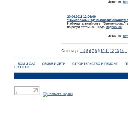
Источник:
htt
20.04.2011 12:06:00
"Вымпелком Лтд" выплатит окончат
Наблюдательный совет "Вымпелкома Лтд
по результатам 2010 года.
подробнее
Источник:
htt
Страницы:
...
4
5
6
7
8
9
10
11
12
13
14
...
ДОМ И САД
СЕМЬЯ И ДЕТИ
СТРОИТЕЛЬСТВО И РЕМОНТ
П
ПО НИТКЕ