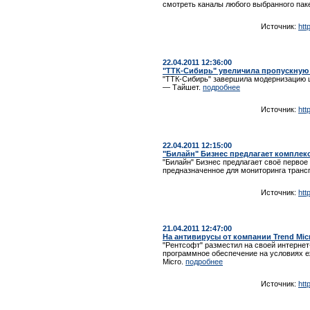
смотреть каналы любого выбранного пак
Источник:
htt
22.04.2011 12:36:00
"ТТК-Сибирь" увеличила пропускную 
"ТТК-Сибирь" завершила модернизацию 
— Тайшет.
подробнее
Источник:
htt
22.04.2011 12:15:00
"Билайн" Бизнес предлагает компле
"Билайн" Бизнес предлагает своё первое
предназначенное для мониторинга транс
Источник:
htt
21.04.2011 12:47:00
На антивирусы от компании Trend Mic
"Рентсофт" разместил на своей интерне
программное обеспечение на условиях е
Micro.
подробнее
Источник:
htt