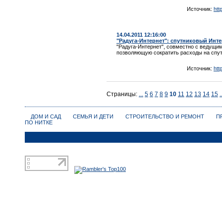
Источник:
htt
14.04.2011 12:16:00
"Радуга-Интернет": спутниковый Инте
"Радуга-Интернет", совместно с ведущи
позволяющую сократить расходы на спу
Источник:
htt
Страницы:
...
5
6
7
8
9
10
11
12
13
14
15
.
ДОМ И САД
СЕМЬЯ И ДЕТИ
СТРОИТЕЛЬСТВО И РЕМОНТ
П
ПО НИТКЕ