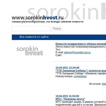
Все новости от сайта
Новости независимого обзора прова
Лента новостей телекоммуникационного 
Тел:
E-mail:
advert@provider.net.ru
Сайт:
19.04.2011 12:24:00
"ТТК-Западная Сибирь": скорости выше
"ТТК-Западная Сибирь" обновила тарифн
Новокузнецка.
подробнее
Источник:
htt
19.04.2011 11:53:00
МТС: "Приведи друга"
МТС проводит акцию, в рамках которой к
подключение друзей к услугам "Домашни