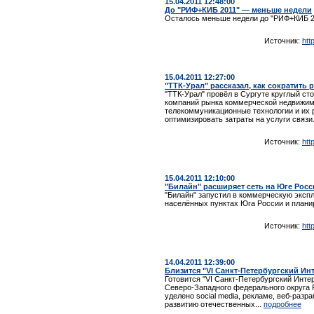
15.04.2011 12:48:00
До "РИФ+КИБ 2011" — меньше недели
Осталось меньше недели до "РИФ+КИБ 20
Источник:
htt
15.04.2011 12:27:00
"ТТК-Урал" рассказал, как сократить 
"ТТК-Урал" провёл в Сургуте круглый ст
компаний рынка коммерческой недвижим
телекоммуникационные технологии и их р
оптимизировать затраты на услуги связи
Источник:
htt
15.04.2011 12:10:00
"Билайн" расширяет сеть на Юге Росс
"Билайн" запустил в коммерческую эксп
населённых пунктах Юга России и план
Источник:
htt
14.04.2011 12:39:00
Близится "VI Санкт-Петербургский Ин
Готовится "VI Санкт-Петербургский Инте
Северо-Западного федерального округа 
уделено social media, рекламе, веб-раз
развитию отечественных...
подробнее