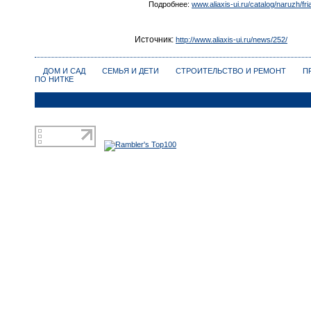
Подробнее:
www.aliaxis-ui.ru/catalog/naruzh/fria
Источник:
http://www.aliaxis-ui.ru/news/252/
ДОМ И САД
СЕМЬЯ И ДЕТИ
СТРОИТЕЛЬСТВО И РЕМОНТ
П
ПО НИТКЕ