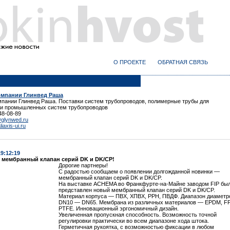
О ПРОЕКТЕ
ОБРАТНАЯ СВЯЗЬ
u
омпании Глинвед Раша
мпании Глинвед Раша. Поставки систем трубопроводов, полимерные трубы для
 и промышленных систем трубопроводов
48-08-89
@glynwed.ru
iaxis-ui.ru
19:12:19
 мембранный клапан серий DK и DK/CP!
Дорогие партнеры!
С радостью сообщаем о появлении долгожданной новинки —
мембранный клапан серий DK и DK/CP.
На выставке ACHEMA во Франкфурте-на-Майне заводом FIP бы
представлен новый мембранный клапан серий DK и DK/CP.
Материал корпуса — ПВХ, ХПВХ, PPH, ПВДФ. Диапазон диаметр
DN10 — DN65. Мембрана из различных материалов — EPDM, F
PTFE. Инновационный эргономичный дизайн.
Увеличенная пропускная способность. Возможность точной
регулировки практически во всем диапазоне хода штока.
Герметичная рукоятка, с возможностью фиксации в любом