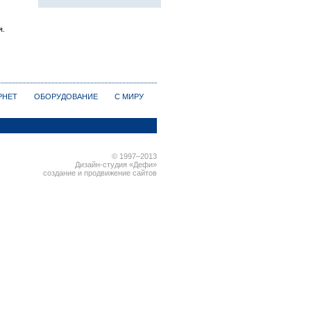
я.
РНЕТ
ОБОРУДОВАНИЕ
С МИРУ
© 1997–2013
Дизайн-студия «Дефи»
создание и продвижение сайтов