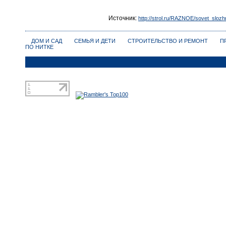
Источник:
http://strol.ru/RAZNOE/sovet_sloz
ДОМ И САД
СЕМЬЯ И ДЕТИ
СТРОИТЕЛЬСТВО И РЕМОНТ
П
ПО НИТКЕ