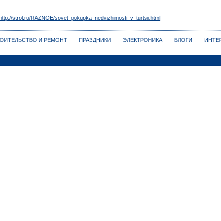
http://strol.ru/RAZNOE/sovet_pokupka_nedvizhimosti_v_turtsii.html
ОИТЕЛЬСТВО И РЕМОНТ
ПРАЗДНИКИ
ЭЛЕКТРОНИКА
БЛОГИ
ИНТЕ