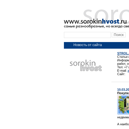
Новость от сайта
STROL.
Статьи 
Информа
работ, 
Тел: +7
E-mail:
Сайт:
10.03.2
Покупк
недвижи
А наибо