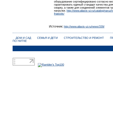
оборудование сертифицировано согласно ме
гарантировать единый стандарт качества д
сварку, а также для соединений элементов 
нагрузки.
http://www.aliaxis-ui.ru/catalog/naruz
friatools/
Источник:
http://www.aliaxis-ui.ru/news/339/
ДОМ И САД
СЕМЬЯ И ДЕТИ
СТРОИТЕЛЬСТВО И РЕМОНТ
П
ПО НИТКЕ