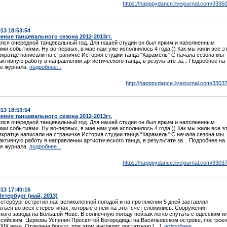
https://happpydance.livejournal.com/33350
013 18:53:54
ение танцевального сезона 2012-2013гг.
лся очередной танцевальный год. Для нашей студии он был ярким и наполненным
ми событиями. Ну во-первых, в мае нам уже исполнилось 4 года )) Как мы жили все э
вкратце написали на страничке История студии танца "Карамель" С начала сезона мы
активную работу в направлении артистического танца, в результате за... Подробнее на
е журнала.
подробнее...
http://happpydance.livejournal.com/33037
013 18:53:54
ение танцевального сезона 2012-2013гг.
лся очередной танцевальный год. Для нашей студии он был ярким и наполненным
ми событиями. Ну во-первых, в мае нам уже исполнилось 4 года )) Как мы жили все э
вкратце написали на страничке История студии танца "Карамель" С начала сезона мы
активную работу в направлении артистического танца, в результате за... Подробнее на
е журнала.
подробнее...
https://happpydance.livejournal.com/33037
013 17:40:16
етербург (май, 2013)
етербург встретил нас великолепной погодой и на протяжении 5 дней заставлял
ться во всех стереотипах, которые о нем на этот счет сложились. Сооружения
кого завода на Большой Неве. В солнечную погоду пейзаж легко спутать с одесским и
сийским. Церковь Успения Пресвятой Богородицы на Васильевском острове, построе
 XIX века. Отделана богато, при этом выглядит достаточно […]
подробнее...