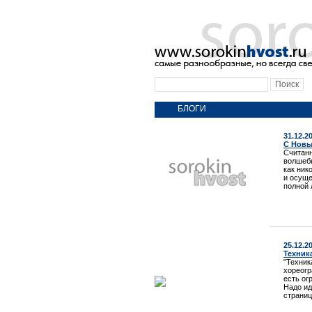
БЛОГИ
31.12.2
С Новы
Считанн
волшебн
как ник
и осуще
полной 
25.12.2
Техника
"Техник
хореогр
есть ог
Надо ид
страниц