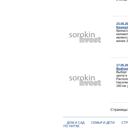
23.05.2
Кроншта
Кроншта
километ
являетс
менее 
17.05.2
Выборг 
Выборг 
центр в
Располо
Населен
160 км
Страницы
ДОМ И САД
СЕМЬЯ И ДЕТИ
СТР
ПО НИТКЕ