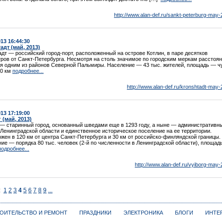
http://www.alan-def.ru/sankt-peterburg-may-
013 16:44:30
дт (май, 2013)
дт — российский город-порт, расположенный на острове Котлин, в паре десятков
ров от Санкт-Петербурга. Несмотря на столь значимое по городским меркам расстоян
я одним из районов Северной Пальмиры. Население — 43 тыс. жителей, площадь — ч
20 км
подробнее...
http://www.alan-def.ru/kronshtadt-may-
013 17:19:00
(май, 2013)
— старинный город, основанный шведами еще в 1293 году, а ныне — административн
 Ленинградской области и единственное историческое поселение на ее территории.
жен в 120 км от центра Санкт-Петербурга и 30 км от российско-финляндской границы.
ие — порядка 80 тыс. человек (2-й по численности в Ленинградской области), площад
подробнее...
http://www.alan-def.ru/vyiborg-may-
:
1
2
3
4
5
6
7
8
9
...
ОИТЕЛЬСТВО И РЕМОНТ
ПРАЗДНИКИ
ЭЛЕКТРОНИКА
БЛОГИ
ИНТЕ