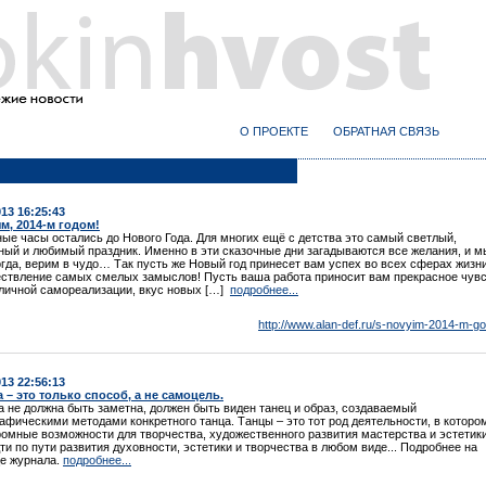
О ПРОЕКТЕ
ОБРАТНАЯ СВЯЗЬ
013 16:25:43
м, 2014-м годом!
ые часы остались до Нового Года. Для многих ещё с детства это самый светлый,
ый и любимый праздник. Именно в эти сказочные дни загадываются все желания, и м
огда, верим в чудо… Так пусть же Новый год принесет вам успех во всех сферах жизн
ствление самых смелых замыслов! Пусть ваша работа приносит вам прекрасное чув
личной самореализации, вкус новых […]
подробнее...
http://www.alan-def.ru/s-novyim-2014-m-g
013 22:56:13
 – это только способ, а не самоцель.
а не должна быть заметна, должен быть виден танец и образ, создаваемый
афическими методами конкретного танца. Танцы – это тот род деятельности, в которо
ромные возможности для творчества, художественного развития мастерства и эстетики
ти по пути развития духовности, эстетики и творчества в любом виде... Подробнее на
е журнала.
подробнее...