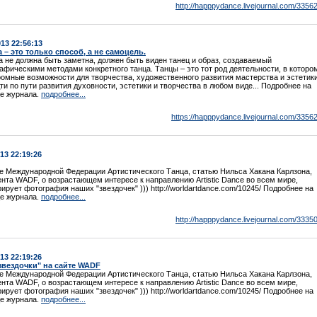
http://happpydance.livejournal.com/33562
013 22:56:13
 – это только способ, а не самоцель.
а не должна быть заметна, должен быть виден танец и образ, создаваемый
афическими методами конкретного танца. Танцы – это тот род деятельности, в которо
ромные возможности для творчества, художественного развития мастерства и эстетики
ти по пути развития духовности, эстетики и творчества в любом виде... Подробнее на
е журнала.
подробнее...
https://happpydance.livejournal.com/33562
013 22:19:26
е Международной Федерации Артистического Танца, статью Нильса Хакана Карлзона,
нта WADF, о возрастающем интересе к направлению Artistic Dance во всем мире,
ирует фотография наших "звездочек" ))) http://worldartdance.com/10245/ Подробнее на
е журнала.
подробнее...
http://happpydance.livejournal.com/33350
013 22:19:26
звездочки" на сайте WADF
е Международной Федерации Артистического Танца, статью Нильса Хакана Карлзона,
нта WADF, о возрастающем интересе к направлению Artistic Dance во всем мире,
ирует фотография наших "звездочек" ))) http://worldartdance.com/10245/ Подробнее на
е журнала.
подробнее...