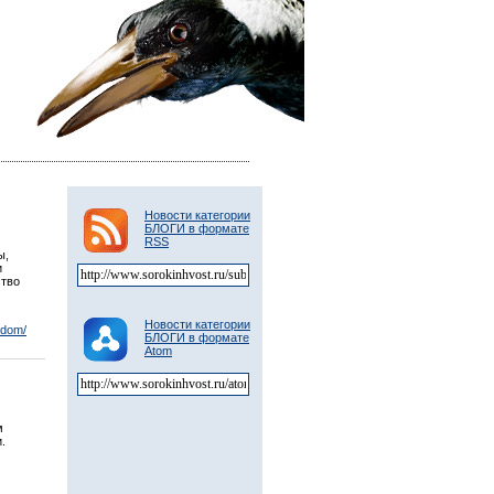
Новости категории
БЛОГИ в формате
RSS
ы,
и
ство
Новости категории
odom/
БЛОГИ в формате
Atom
м
.