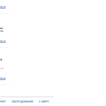
2013/
ие,
уть
2013/
ый
ь —
2013/
РНЕТ
ОБОРУДОВАНИЕ
С МИРУ