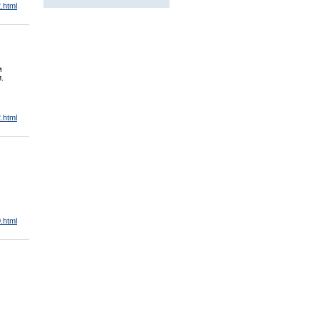
.html
м
.
.html
.html