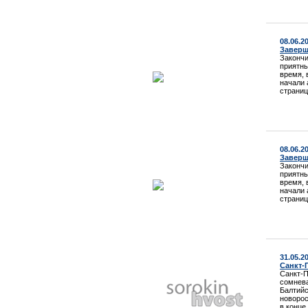
08.06.2
Заверш
Закончи
приятны
время, 
начали 
страниц
08.06.2
Заверш
Закончи
приятны
время, 
начали 
страниц
31.05.2
Санкт-П
Санкт-П
сомнева
Балтийс
новорос
в конце