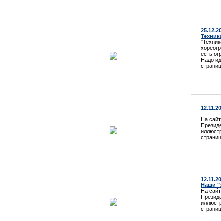
25.12.2
Техника
"Техник
хореогр
есть ог
Надо ид
страниц
12.11.2
На сайт
Президе
иллюстр
страниц
12.11.2
Наши "
На сайт
Президе
иллюстр
страниц